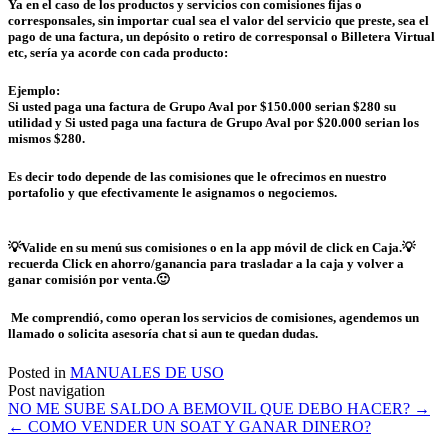
Ya en el caso de los productos y servicios con comisiones fijas o
corresponsales, sin importar cual sea el valor del servicio que preste, sea el
pago de una factura, un depósito o retiro de corresponsal o Billetera Virtual
etc, sería ya acorde con cada producto:
Ejemplo:
Si usted paga una factura de Grupo Aval por $150.000 serian $280 su
utilidad y
Si usted paga una factura de Grupo Aval por $20.000 serian los
mismos $280.
Es decir todo depende de las comisiones que le ofrecimos en nuestro
portafolio y que efectivamente le asignamos o negociemos.
💡Valide en su menú sus comisiones o en la app móvil de click en Caja.
💡
recuerda Click en ahorro/ganancia para trasladar a la caja y volver a
ganar comisión por venta.
🙂
Me comprendió, como operan los servicios de comisiones, agendemos un
llamado o solicita asesoría chat si aun te quedan dudas.
Posted in
MANUALES DE USO
Post navigation
NO ME SUBE SALDO A BEMOVIL QUE DEBO HACER?
→
←
COMO VENDER UN SOAT Y GANAR DINERO?