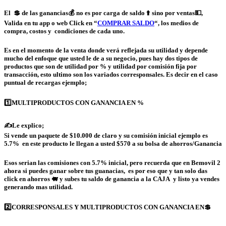
El 💲 de las ganancias💰 no es por carga de saldo ⬆️ sino por ventas💵,
Valida en tu app o web Click en “
COMPRAR SALDO
“, los medios de
compra, costos y condiciones de cada uno.
Es en el momento de la venta donde verá reflejada su utilidad y depende
mucho del enfoque que usted le de a su negocio, pues hay dos tipos de
productos que son de utilidad por % y utilidad por comisión fija por
transacción, esto ultimo son los variados corresponsales. Es decir en el caso
puntual de recargas ejemplo;
1️⃣MULTIPRODUCTOS CON GANANCIA EN %
✍Le explico;
Si vende un paquete de $10.000 de claro y su comisión inicial ejemplo es
5.7% en este producto le llegan a usted $570 a su bolsa de ahorros/Ganancia
Esos serian las comisiones con 5.7% inicial, pero recuerda que en Bemovil 2
ahora si puedes ganar sobre tus guanacias, es por eso que y tan solo das
click en ahorros 🐖 y subes tu saldo de ganancia a la CAJA y listo ya vendes
generando mas utilidad.
2️⃣
CORRESPONSALES Y MULTIPRODUCTOS CON GANANCIA EN
💲