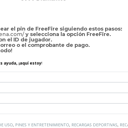
ear el pin de FreeFire siguiendo estos pasos:
rena.com/
y selecciona la opción FreeFire.
on el ID de jugador.
 correo o el comprobante de pago.
todo!
ás ayuda, ¡aquí estoy
!
DE USO
,
PINES Y ENTRETENIMIENTO
,
RECARGAS DEPORTIVAS
,
REC