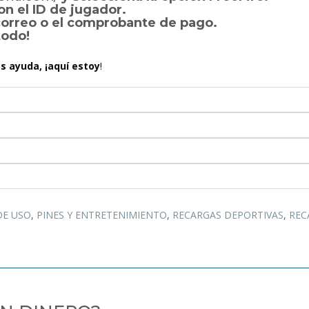
on el ID de jugador.
 correo o el comprobante de pago.
todo!
ás ayuda, ¡aquí estoy
!
DE USO
,
PINES Y ENTRETENIMIENTO
,
RECARGAS DEPORTIVAS
,
REC